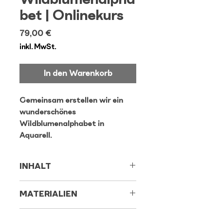
bet | Onlinekurs
Preis
79,00 €
inkl. MwSt.
In den Warenkorb
Gemeinsam erstellen wir ein
wunderschönes
Wildblumenalphabet in
Aquarell.
INHALT
• 25 Vorlagen für jeden
MATERIALIEN
Buchstaben einer Wildblume
(x ausgeschlossen)
Für diesen Onlinekurs benötigst
• eine Vorlage für eine