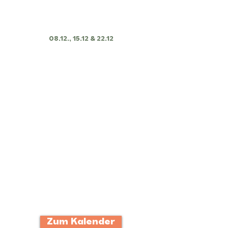
3 Livestreams inkl.
Aufzeichung
08.12., 15.12 & 22.12
Vorlagen
Moodboards
Wissenswertes
Schritt für Schritt
Anleitungen
Inspirationen
Designs zum drucken
Übungen
uvm.​
Zum Kalender