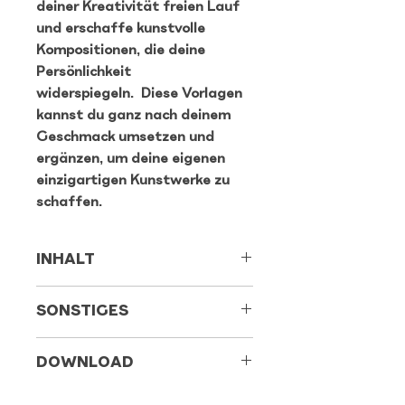
deiner Kreativität freien Lauf
und erschaffe kunstvolle
Kompositionen, die deine
Persönlichkeit
widerspiegeln. Diese Vorlagen
kannst du ganz nach deinem
Geschmack umsetzen und
ergänzen, um deine eigenen
einzigartigen Kunstwerke zu
schaffen.
INHALT
- 40 Objektvorlagen in einer PDF
SONSTIGES
Datei
- Skizzeneinzeichnung wie ich die
Alle digitalen Produkte sind nur
Elemente einsetzen würde
DOWNLOAD
für den eigenen, privaten
– folgende Motive sind enthalten:
Gebrauch bestimmt. Eine
• Servierwagen
Nach dem Kauf erhälst du einen
Verwendung für kommerzielle