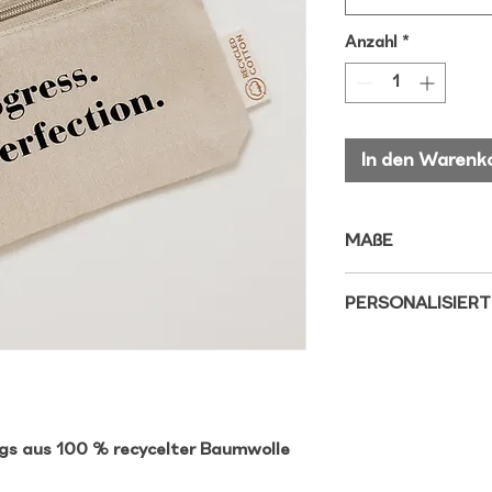
Anzahl
*
In den Warenk
MAßE
21cm x 12cm x 3cm
PERSONALISIERT
Du hast die Möglic
von "Progress not 
deiner Wahl person
bitte den Spruch 
deiner Bestellung a
egs aus 100 % recycelter Baumwolle
Spruch nicht zu lan
8 Wörter (je nach l