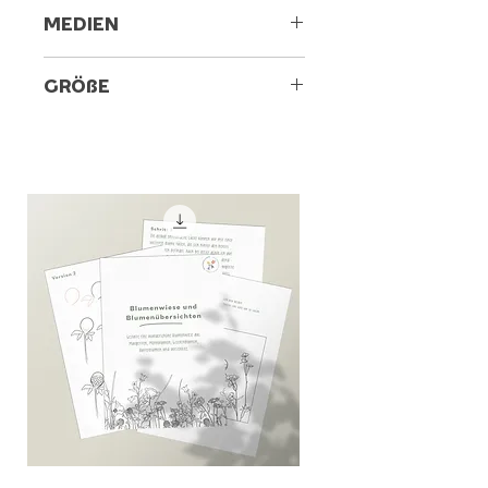
MEDIEN
Graphit und Acryl auf Canvas
GRÖßE
20 x 20 cm
ACHTUNG! Kein Keilrahmen
sondern eine Leinwandplatte