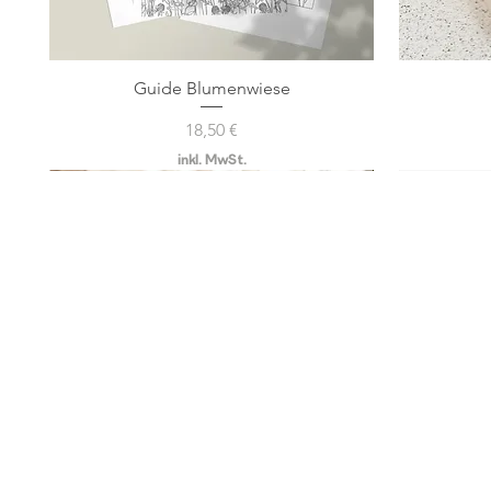
Guide Blumenwiese
Schnellansicht
Preis
18,50 €
inkl. MwSt.
WORKSHOP
SHOP
ONLINE KURSE