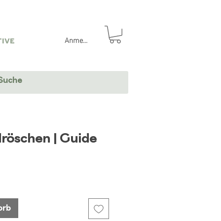
Anmelden
IVE
röschen | Guide
orb