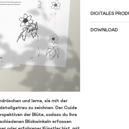
DIGITALES PROD
Alle digitalen Prod
DOWNLOAD
privaten Gebrauch
für kommerzielle Z
Mit dem Kauf des K
sind von Umtausch
Unter diesem Link 
dürfen in keinster
Achtung, lade dir di
Downloadlink läuft 
dröschen und lerne, sie mit der
 detailgetreu zu zeichnen. Der Guide
erspektiven der Blüte, sodass du ihre
schiedenen Blickwinkeln erfassen
er oder erfahrener Künstler bist, mit