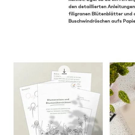
den detaillierten Anleitungen 
filigranen Blütenblätter und 
Buschwindröschen aufs Papie