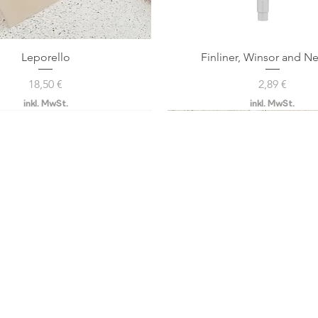
Leporello
Finliner, Winsor and N
Schnellansicht
Schnellansicht
Preis
Preis
18,50 €
2,89 €
inkl. MwSt.
inkl. MwSt.
KONTAKT
VERSAND
serendipity-create
ZAHLUNGSWEIS
E
marina@serendipity-creat
AGB