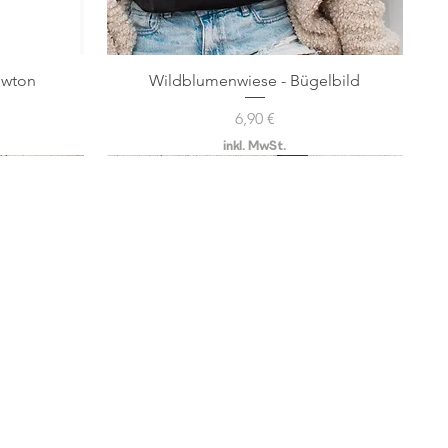
ewton
Wildblumenwiese - Bügelbild
Schnellansicht
Preis
6,90 €
inkl. MwSt.
e.de