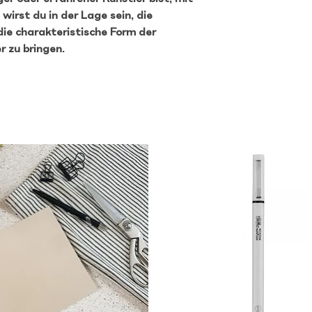
wirst du in der Lage sein, die
die charakteristische Form der
r zu bringen.