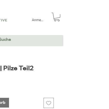
Anmelden
IVE
| Pilze Teil2
orb